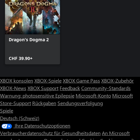
Dragon's Dogma 2
CHF 39.90+
XBOX konsolen
XBOX-Spiele
XBOX Game Pass
XBOX-Zubehör
XBOX-News
XBOX Support
Feedback
Community-Standards
Warnung: photosensitive Epilepsie
Microsoft-Konto
Microsoft
Store-Support
Rückgaben
Sendungsverfolgung
Spiele
Deutsch (Schweiz)
Ihre Datenschutzoptionen
Verbraucherdatenschutz für Gesundheitsdaten
An Microsoft