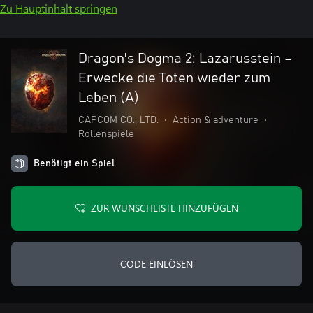
Zu Hauptinhalt springen
Dragon's Dogma 2: Lazarusstein –
Erwecke die Toten wieder zum
Leben (A)
CAPCOM CO., LTD.
•
Action & adventure
•
Rollenspiele
Benötigt ein Spiel
ZUR WUNSCHLISTE HINZUFÜGEN
CODE EINLÖSEN