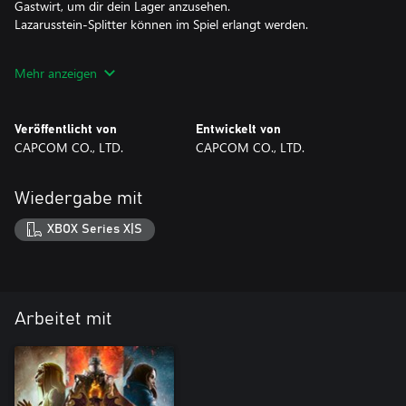
Gastwirt, um dir dein Lager anzusehen.
Lazarusstein-Splitter können im Spiel erlangt werden.
Mehr anzeigen
©CAPCOM
DRAGON'S DOGMA is a trademark and/or registered trademark
of CAPCOM CO., LTD. and/or its subsidiaries in the U.S. and/or
Veröffentlicht von
Entwickelt von
other countries.
CAPCOM CO., LTD.
CAPCOM CO., LTD.
Wiedergabe mit
XBOX Series X|S
Arbeitet mit