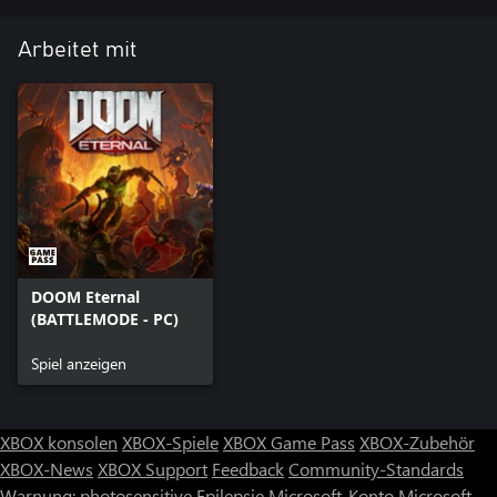
Arbeitet mit
DOOM Eternal
(BATTLEMODE - PC)
Spiel anzeigen
XBOX konsolen
XBOX-Spiele
XBOX Game Pass
XBOX-Zubehör
XBOX-News
XBOX Support
Feedback
Community-Standards
Warnung: photosensitive Epilepsie
Microsoft-Konto
Microsoft