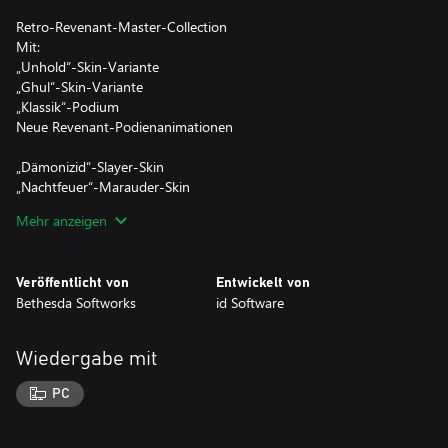
Retro-Revenant-Master-Collection
Mit:
„Unhold“-Skin-Variante
„Ghul“-Skin-Variante
„Klassik“-Podium
Neue Revenant-Podienanimationen
„Dämonizid“-Slayer-Skin
„Nachtfeuer“-Marauder-Skin
„Blaue Flamme“-Archvile-Skin
Mehr anzeigen
„Schaltplatte“-Chain-Gun-Skin
„Maykr“-Kampf-Shotgun-Skin
„Immer noch geil“-Spielersymbol
Veröffentlicht von
Entwickelt von
„Ghost Pepper“-Spielersymbol
Bethesda Softworks
id Software
„Sprite-Meister“-Spielersymbol
„Retro-Revenant“-Namensplakette
„Pixel-Krieger“-Namensplakette
Wiedergabe mit
„Pixel-Meister“-Namensplakette
PC
und vieles mehr!
*Für diese Inhalte benötigen Sie das DOOM Eternal-Hauptspiel.