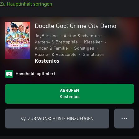
Zu Hauptinhalt springen
Doodle God: Crime City Demo
JoyBits, Inc
•
Action & adventure
•
Karten- & Brettspiele
•
Klassiker
•
Kinder & Familie
•
Sonstiges
•
Puzzle- & Ratespiele
•
Simulation
Kostenlos
Handheld-optimiert
ABRUFEN
Kostenlos
ZUR WUNSCHLISTE HINZUFÜGEN
● ● ●