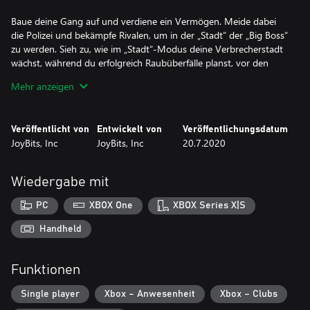
Baue deine Gang auf und verdiene ein Vermögen. Meide dabei
die Polizei und bekämpfe Rivalen, um in der „Stadt“ der „Big Boss“
zu werden. Sieh zu, wie im „Stadt“-Modus deine Verbrecherstadt
wächst, während du erfolgreich Raubüberfälle planst, vor den
Polizisten fliehst oder rivalisierende Gangs abwehrst. Gib aber
Mehr anzeigen
acht, denn hinter jeder Ecke lauert ein guter Polizist, der sich gern
einen Namen machen möchte oder ein rivalisierender Gangster,
der gern dein Revier übernehmen würde!
Veröffentlicht von
Entwickelt von
Veröffentlichungsdatum
JoyBits, Inc
JoyBits, Inc
20.7.2020
Schnapp dir im „Kampagnen“-Modus die bösen Jungs oder plane
Raubüberfälle, um ein Vermögen aufzubauen. Kannst du
erfolgreich eine Bank ausrauben oder vor den Polizisten fliehen?
Wiedergabe mit
Bist du hart genug, den rivalisierenden Boss zu besiegen und der
große Verbrecherboss der Stadt zu werden? Mal sehen, was du
PC
XBOX One
XBOX Series X|S
so zustande bringst ...
Handheld
Denk daran, dass sich Verbrechen bezahlt macht!
Funktionen
SPIELFEATURES
- Das größte „Doodle“-Spiel aller Zeiten!
Single player
Xbox – Anwesenheit
Xbox – Clubs
- MEHR ALS 500 Rätsel zum Lösen und Gegenstände zum