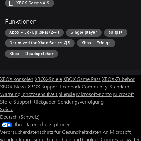
XBOX Series X|S
Funktionen
Xbox – Co-Op lokal (2-4)
Single player
60 fps+
Optimized for Xbox Series X|S
Xbox – Erfolge
Xbox – Cloudspeicher
XBOX konsolen
XBOX-Spiele
XBOX Game Pass
XBOX-Zubehör
XBOX-News
XBOX Support
Feedback
Community-Standards
Warnung: photosensitive Epilepsie
Microsoft-Konto
Microsoft
Store-Support
Rückgaben
Sendungsverfolgung
Spiele
Deutsch (Schweiz)
Ihre Datenschutzoptionen
Verbraucherdatenschutz für Gesundheitsdaten
An Microsoft
wenden
Impressum
Datenschutz und Cookies
Cookies verwalten