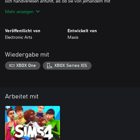
sich handverlesen anfühlt, als ob sie von jemandem mit
exquisitem Geschmack ausgewählt wurde.
Mehr anzeigen
*Die Sims 4 und alle Spielupdates erforderlich. Für das Basisspiel:
Es gelten Bedingungen und Beschränkungen. Weitere Details
Veröffentlicht von
Entwickelt von
unter ea.com/de-de/legal.
Electronic Arts
Maxis
Wiedergabe mit
XBOX One
XBOX Series X|S
Arbeitet mit