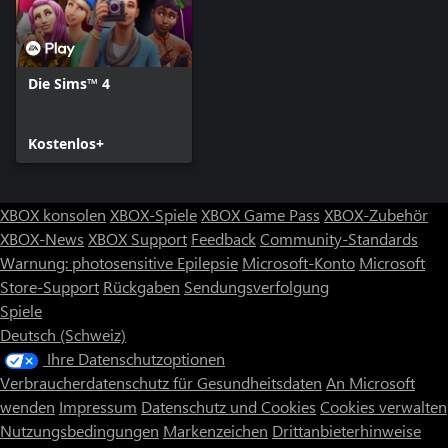
Die Sims™ 4
Kostenlos+
XBOX konsolen
XBOX-Spiele
XBOX Game Pass
XBOX-Zubehör
XBOX-News
XBOX Support
Feedback
Community-Standards
Warnung: photosensitive Epilepsie
Microsoft-Konto
Microsoft
Store-Support
Rückgaben
Sendungsverfolgung
Spiele
Deutsch (Schweiz)
Ihre Datenschutzoptionen
Verbraucherdatenschutz für Gesundheitsdaten
An Microsoft
wenden
Impressum
Datenschutz und Cookies
Cookies verwalten
Nutzungsbedingungen
Markenzeichen
Drittanbieterhinweise