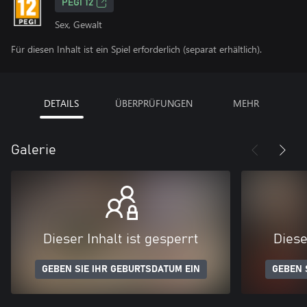
PEGI 12
Sex, Gewalt
Für diesen Inhalt ist ein Spiel erforderlich (separat erhältlich).
DETAILS
ÜBERPRÜFUNGEN
MEHR
Galerie
Dieser Inhalt ist gesperrt
Diese
GEBEN SIE IHR GEBURTSDATUM EIN
GEBEN 