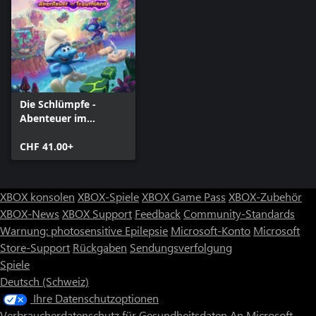
Die Schlümpfe -
Abenteuer im
Traumland
CHF 41.00+
XBOX konsolen
XBOX-Spiele
XBOX Game Pass
XBOX-Zubehör
XBOX-News
XBOX Support
Feedback
Community-Standards
Warnung: photosensitive Epilepsie
Microsoft-Konto
Microsoft
Store-Support
Rückgaben
Sendungsverfolgung
Spiele
Deutsch (Schweiz)
Ihre Datenschutzoptionen
Verbraucherdatenschutz für Gesundheitsdaten
An Microsoft