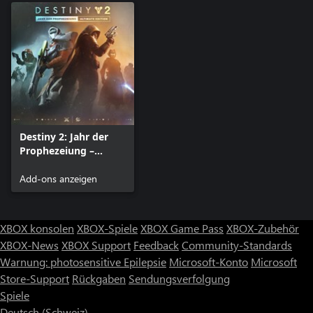
Destiny 2: Jahr der
Prophezeiung –
Ultimate Edition (PC)
Add-ons anzeigen
XBOX konsolen
XBOX-Spiele
XBOX Game Pass
XBOX-Zubehör
XBOX-News
XBOX Support
Feedback
Community-Standards
Warnung: photosensitive Epilepsie
Microsoft-Konto
Microsoft
Store-Support
Rückgaben
Sendungsverfolgung
Spiele
Deutsch (Schweiz)