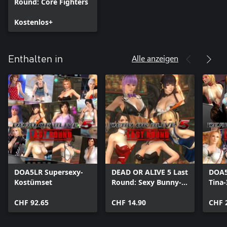
Round: Core Fighters
Kostenlos+
Alle anzeigen
Enthalten in
DOA5LR Supersexy-
DEAD OR ALIVE 5 Last
DOA5
Kostümset
Round: Sexy Bunny-
Tina-
Kostümset
CHF 92.65
CHF 14.90
CHF 