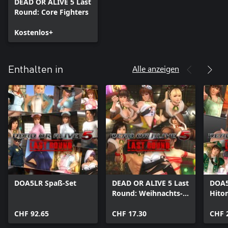
DEAD OR ALIVE 5 Last
Round: Core Fighters
Kostenlos+
Alle anzeigen
Enthalten in
DOA5LR Spaß-Set
DEAD OR ALIVE 5 Last
DOA5
Round: Weihnachts-
Hito
Set
CHF 92.65
CHF 17.30
CHF 