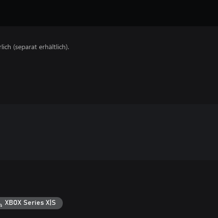
lich (separat erhältlich).
XBOX Series X|S