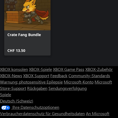
Crate Fang Bundle
CHF 13.50
XBOX konsolen
XBOX-Spiele
XBOX Game Pass
XBOX-Zubehör
XBOX-News
XBOX Support
Feedback
Community-Standards
Warnung: photosensitive Epilepsie
Microsoft-Konto
Microsoft
Store-Support
Rückgaben
Sendungsverfolgung
Spiele
Deutsch (Schweiz)
Ihre Datenschutzoptionen
Verbraucherdatenschutz für Gesundheitsdaten
An Microsoft