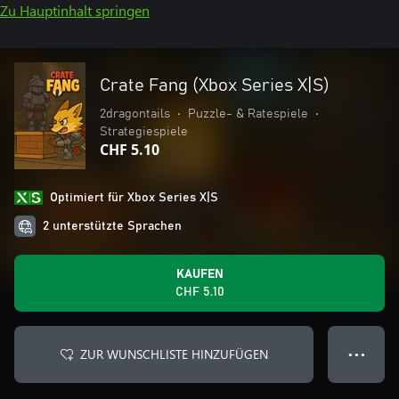
Zu Hauptinhalt springen
Crate Fang (Xbox Series X|S)
2dragontails
•
Puzzle- & Ratespiele
•
Strategiespiele
CHF 5.10
Optimiert für Xbox Series X|S
2 unterstützte Sprachen
KAUFEN
CHF 5.10
ZUR WUNSCHLISTE HINZUFÜGEN
● ● ●