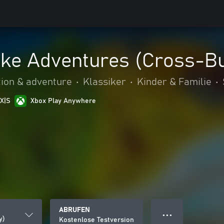
ake Adventures (Cross-B
tion & adventure
•
Klassiker
•
Kinder & Familie
•
 X|S
Xbox Play Anywhere
ABRUFEN
● ● ●
y)
Kostenlose Testversion