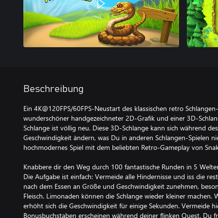
Beschreibung
Ein 4K@120FPS/60FPS-Neustart des klassischen retro Schlangen-
wunderschöner handgezeichneter 2D-Grafik und einer 3D-Schlange
Schlange ist völlig neu. Diese 3D-Schlange kann sich während des
Geschwindigkeit ändern, was Du in anderen Schlangen-Spielen nic
hochmodernes Spiel mit dem beliebten Retro-Gameplay von Snak
Knabbere dir den Weg durch 100 fantastische Runden in 5 Welte
Die Aufgabe ist einfach: Vermeide alle Hindernisse und iss die rest
nach dem Essen an Größe und Geschwindigkeit zunehmen, beso
Fleisch. Limonaden können die Schlange wieder kleiner machen. W
erhöht sich die Geschwindigkeit für einige Sekunden. Vermeide 
Bonusbuchstaben erscheinen während deiner flinken Quest. Du fri