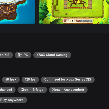
es X|S
PC
XBOX Cloud Gaming
60 fps+
120 fps
Optimized for Xbox Series X|S
nhanced
Xbox – Erfolge
Xbox – Anwesenheit
 Play Anywhere