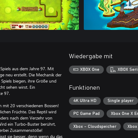
Wiedergabe mit
Spiels aus dem Jahre 97. Mit
XBOX One
XBOX Seri
 neu erstellt. Die Mechanik der
 Spiels biegen, ihre Größe und
ht sehen wirst. Ein
Funktionen
e 97.
4K Ultra HD
Single player
n mit 20 verschiedenen Bossen!
lichen Früchte. Das Reptil wird
PC Game Pad
Xbox One X E
nders nach dem Verzehr von
ird ein Turbo-Buster berührt,
Xbox – Cloudspeicher
Xbox
hierbei Zusammenstöße!
sst sie besser, denn wenn du das