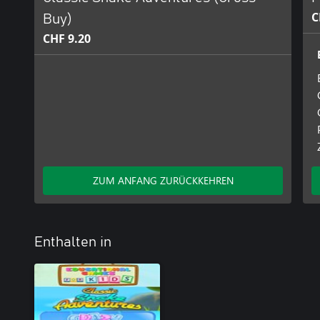
C
Buy)
CHF 9.20
ZUM ANFANG ZURÜCKKEHREN
Enthalten in