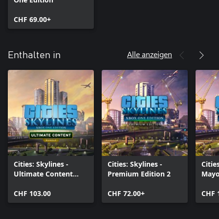
CHF 69.00+
Alle anzeigen
Enthalten in
Cities: Skylines -
Cities: Skylines -
Citie
Ultimate Content
Premium Edition 2
Mayo
Bundle (2020)
CHF 103.00
CHF 72.00+
CHF 