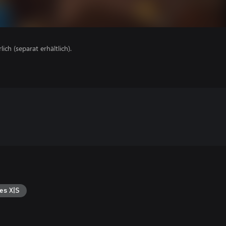
lich (separat erhältlich).
es X|S