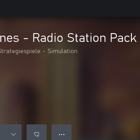
lines - Radio Station Pack
Strategiespiele
•
Simulation
● ● ●