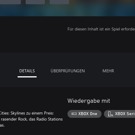
Für diesen Inhalt ist ein Spiel erforder
DETAILS
ÜBERPRÜFUNGEN
MEHR
Wiedergabe mit
ies: Skylines zu einem Preis:
XBOX One
XBOX Seri
 rasender Rock, das Radio Stations
as.