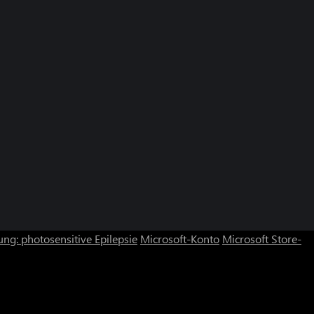
ng: photosensitive Epilepsie
Microsoft-Konto
Microsoft Store-