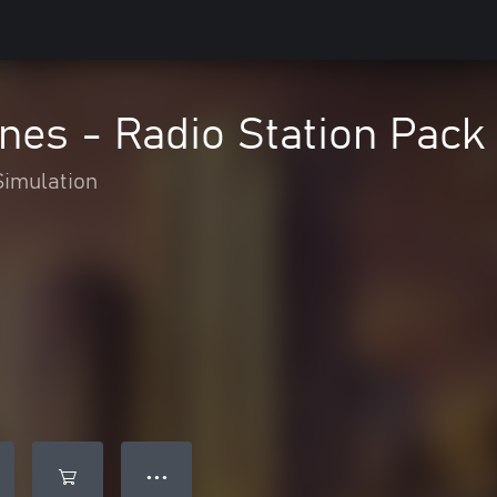
lines - Radio Station Pack
Simulation
● ● ●