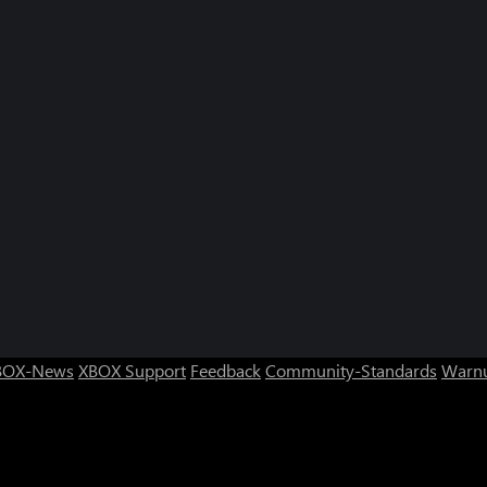
BOX-News
XBOX Support
Feedback
Community-Standards
Warnu