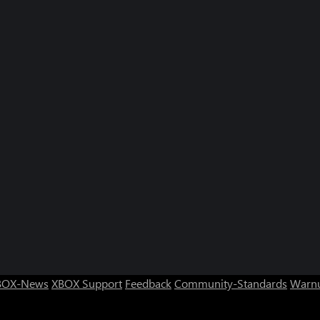
BOX-News
XBOX Support
Feedback
Community-Standards
Warnu