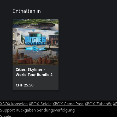
Enthalten in
Cities: Skylines -
World Tour Bundle 2
CHF 25.50
XBOX konsolen
XBOX-Spiele
XBOX Game Pass
XBOX-Zubehör
X
Support
Rückgaben
Sendungsverfolgung
Spiele