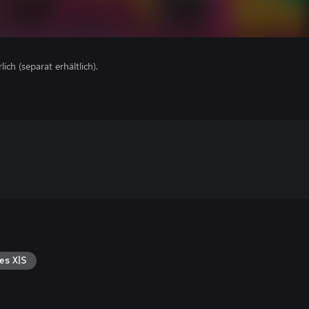
lich (separat erhältlich).
es X|S