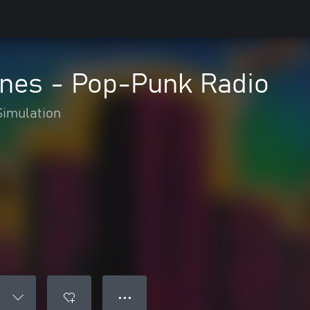
lines - Pop-Punk Radio
Simulation
● ● ●