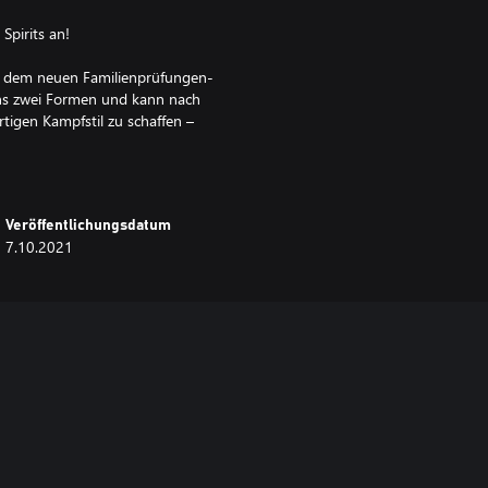
 Spirits an!
mit dem neuen Familienprüfungen-
ons zwei Formen und kann nach
tigen Kampfstil zu schaffen –
tödliche Attacken!
hl-Menü hinzu, in dem man
.
Veröffentlichungsdatum
7.10.2021