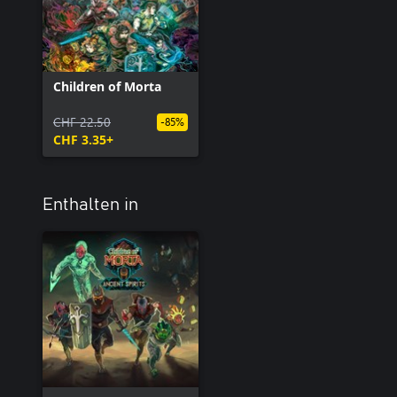
Children of Morta
CHF 22.50
-85%
CHF 3.35+
Enthalten in