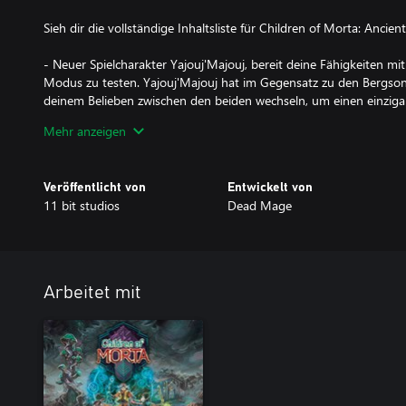
Sieh dir die vollständige Inhaltsliste für Children of Morta: Ancient
- Neuer Spielcharakter Yajouj'Majouj, bereit deine Fähigkeiten 
Modus zu testen. Yajouj'Majouj hat im Gegensatz zu den Bergs
deinem Belieben zwischen den beiden wechseln, um einen einzigar
kombiniere Angriffe aus beiden Formen und entfessle wahrhaftig 
Mehr anzeigen
- Skin-System – fügt eine ganze neue Sektion zum Charakterwa
spezielle Masken für die Helden auswählen kann.
- 5 neue Göttliche Gefallen: Blutrausch, Schnelle Pfoten, und mehr
Veröffentlicht von
Entwickelt von
- 5 neue Zauber: Machthandel, Blutopfer und mehr.
11 bit studios
Dead Mage
Arbeitet mit