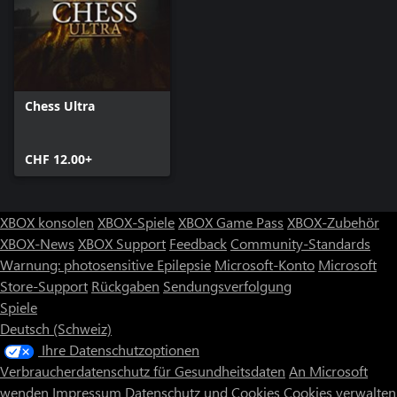
Chess Ultra
CHF 12.00+
XBOX konsolen
XBOX-Spiele
XBOX Game Pass
XBOX-Zubehör
XBOX-News
XBOX Support
Feedback
Community-Standards
Warnung: photosensitive Epilepsie
Microsoft-Konto
Microsoft
Store-Support
Rückgaben
Sendungsverfolgung
Spiele
Deutsch (Schweiz)
Ihre Datenschutzoptionen
Verbraucherdatenschutz für Gesundheitsdaten
An Microsoft
wenden
Impressum
Datenschutz und Cookies
Cookies verwalten