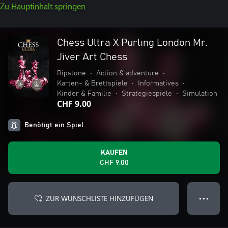
Zu Hauptinhalt springen
Chess Ultra X Purling London Mr.
Jiver Art Chess
Ripstone
•
Action & adventure
•
Karten- & Brettspiele
•
Informatives
•
Kinder & Familie
•
Strategiespiele
•
Simulation
CHF 9.00
Benötigt ein Spiel
KAUFEN
CHF 9.00
ZUR WUNSCHLISTE HINZUFÜGEN
● ● ●