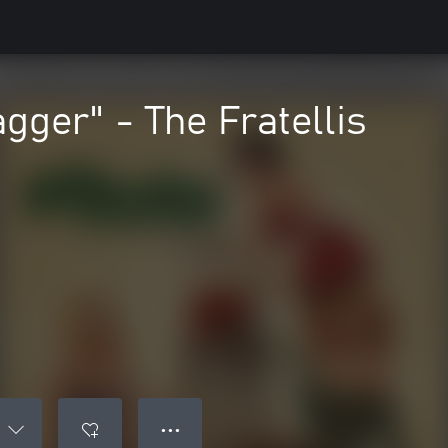
gger" - The Fratellis
● ● ●