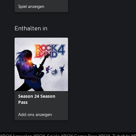
Spiel anzeigen
Enthalten in
Season 24 Season
Pass
Add-ons anzeigen
XBOX konsolen
XBOX-Spiele
XBOX Game Pass
XBOX-Zubehör
X