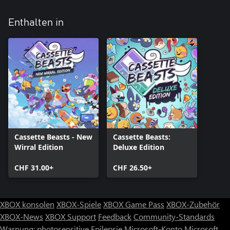
Enthalten in
Cassette Beasts - New
Cassette Beasts:
Wirral Edition
Deluxe Edition
CHF 31.00+
CHF 26.50+
XBOX konsolen
XBOX-Spiele
XBOX Game Pass
XBOX-Zubehör
XBOX-News
XBOX Support
Feedback
Community-Standards
Warnung: photosensitive Epilepsie
Microsoft-Konto
Microsoft