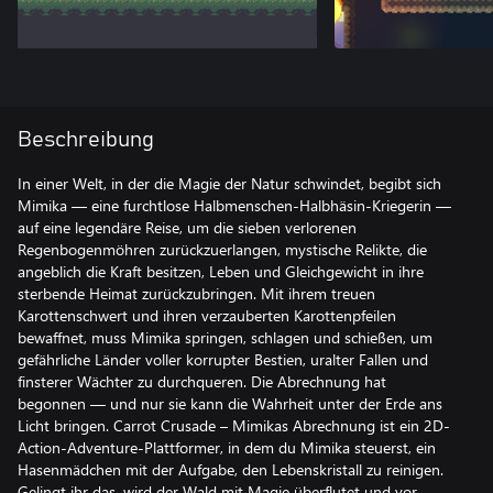
Beschreibung
In einer Welt, in der die Magie der Natur schwindet, begibt sich
Mimika — eine furchtlose Halbmenschen-Halbhäsin-Kriegerin —
auf eine legendäre Reise, um die sieben verlorenen
Regenbogenmöhren zurückzuerlangen, mystische Relikte, die
angeblich die Kraft besitzen, Leben und Gleichgewicht in ihre
sterbende Heimat zurückzubringen. Mit ihrem treuen
Karottenschwert und ihren verzauberten Karottenpfeilen
bewaffnet, muss Mimika springen, schlagen und schießen, um
gefährliche Länder voller korrupter Bestien, uralter Fallen und
finsterer Wächter zu durchqueren. Die Abrechnung hat
begonnen — und nur sie kann die Wahrheit unter der Erde ans
Licht bringen. Carrot Crusade – Mimikas Abrechnung ist ein 2D-
Action-Adventure-Plattformer, in dem du Mimika steuerst, ein
Hasenmädchen mit der Aufgabe, den Lebenskristall zu reinigen.
Gelingt ihr das, wird der Wald mit Magie überflutet und vor