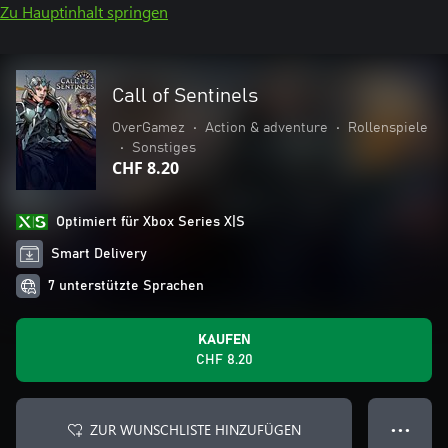
Zu Hauptinhalt springen
Call of Sentinels
OverGamez
•
Action & adventure
•
Rollenspiele
•
Sonstiges
CHF 8.20
Optimiert für Xbox Series X|S
Smart Delivery
7 unterstützte Sprachen
KAUFEN
CHF 8.20
ZUR WUNSCHLISTE HINZUFÜGEN
● ● ●