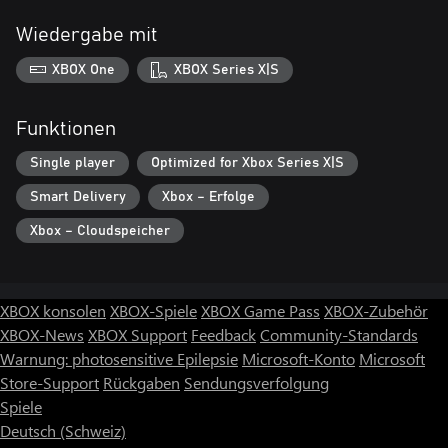
Wiedergabe mit
XBOX One
XBOX Series X|S
Funktionen
Single player
Optimized for Xbox Series X|S
Smart Delivery
Xbox – Erfolge
Xbox – Cloudspeicher
XBOX konsolen
XBOX-Spiele
XBOX Game Pass
XBOX-Zubehör
XBOX-News
XBOX Support
Feedback
Community-Standards
Warnung: photosensitive Epilepsie
Microsoft-Konto
Microsoft
Store-Support
Rückgaben
Sendungsverfolgung
Spiele
Deutsch (Schweiz)