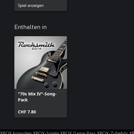
Spiel anzeigen
Enthalten in
"70s Mix IV"-Song-
Pack
CHF 7.80
XBOX konsolen
XBOX-Spiele
XBOX Game Pass
XBOX-Zubehör
X