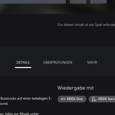
Für diesen Inhalt ist ein Spiel erforder
DETAILS
ÜBERPRÜFUNGEN
MEHR
Wiedergabe mit
Buzzcocks auf einer beliebigen E-
XBOX One
XBOX Seri
sound.
c. Infos zur Musik unter