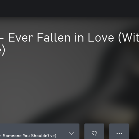
- Ever Fallen in Love (W
e)
● ● ●
th Someone You Shouldn't've)