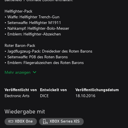
Hellfighter-Pack
• Waffe: Hellfighter Trench-Gun
• Seitenwaffe: Hellfighter M1911
• Nahkampf: Hellfighter-Bolo-Messer
• Emblem: Hellfighter-Abzeichen
Roter Baron-Pack
• Jagdflugzeug-Pack: Dreidecker des Roten Barons
• Seitenwaffe: P08 des Roten Barons
• Emblem: Fliegerabzeichen des Roten Barons
Mehr anzeigen
Lawrence von Arabien-Pack
• Kavallerieoptik: Smokey Black
• Waffe: SMLE von Lawrence von Arabien
Veröffentlicht von
Entwickelt von
Veröffentlichungsdatum
• Nahkampf: Jambia-Messer
Electronic Arts
DICE
18.10.2016
• Emblem: Emblem von Lawrence von Arabien
Neues Erscheinungsbild der Behemoths des Hauptspiels
Wiedergabe mit
• Getarnter Frontzug
• Nachtangriff-Luftschiff
XBOX One
XBOX Series X|S
• Getarntes Schlachtschiff