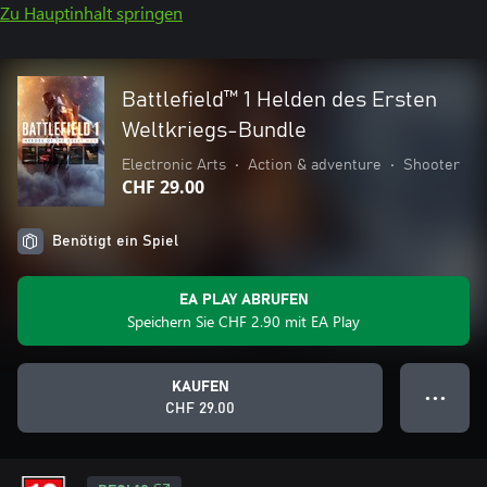
Zu Hauptinhalt springen
Battlefield™ 1 Helden des Ersten
Weltkriegs-Bundle
Electronic Arts
•
Action & adventure
•
Shooter
CHF 29.00
Benötigt ein Spiel
EA PLAY ABRUFEN
Speichern Sie CHF 2.90 mit EA Play
KAUFEN
● ● ●
CHF 29.00