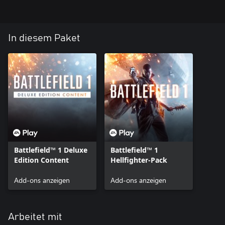
Fünf Battlefield 1-Battlepacks mit jeweils einer herausragenden
Waffen-Skin.
In diesem Paket
©2017 Electronic Arts Inc. EA, the EA logo, Battlefield, Battlefield
1 and the Battlefield 1 logo are trademarks of Electronic Arts Inc.
*Battlefield 1 für entsprechende Plattform (separat erhältlich), alle
Spiel-Updates, Internetverbindung und EA-Konto erforderlich.
DIESES SPIEL IST NICHT MIT HERSTELLERN VON WAFFEN,
FAHRZEUGEN ODER SONSTIGER AUSRÜSTUNG VERBUNDEN
UND WIRD AUCH VON SOLCHEN WEDER UNTERSTÜTZT NOCH
GESPONSERT.
Battlefield™ 1 Deluxe
Battlefield™ 1
Edition Content
Hellfighter-Pack
Add-ons anzeigen
Add-ons anzeigen
Arbeitet mit