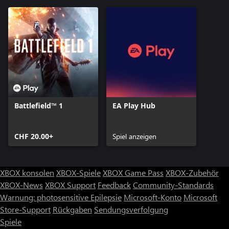
Battlefield™ 1
EA Play Hub
CHF 20.00+
Spiel anzeigen
XBOX konsolen
XBOX-Spiele
XBOX Game Pass
XBOX-Zubehör
XBOX-News
XBOX Support
Feedback
Community-Standards
Warnung: photosensitive Epilepsie
Microsoft-Konto
Microsoft
Store-Support
Rückgaben
Sendungsverfolgung
Spiele