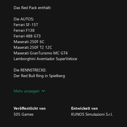
Das Red Pack enthält:
Die AUTOS:
Ferrari SF-15T
Ferrari F138
Ferrari 488 GT3
Maserati 250F 6C
Maserati 250F T2 12C
Maserati GranTurismo MC GT4
Lamborghini Aventador SuperVeloce
Die RENNSTRECKE:
Der Red Bull Ring in Spielberg
Japanese Pack:
Mehr anzeigen
- Mazda MX-5 2015
- Mazda MX-5 CUP
Veröffentlicht von
Entwickelt von
- Mazda RX-7 Spirit R + Tuning-Version
505 Games
KUNOS Simulazioni S.r.l.
- Toyota Supra MK IV + Zeitfahr- und Drift-Version
- Toyota AE86 Trueno + Tuning- und Drift-Version
- Nissan 370Z NISMO