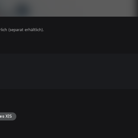
lich (separat erhältlich).
es X|S