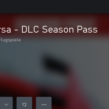
rsa - DLC Season Pass
lugspiele
● ● ●