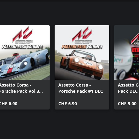
s der gesamten Geschichte der
ason Pass käuflich erhältlich
st. Der Kauf eines Season Pass
abhängig vom Season Pass) ist
Assetto Corsa -
Assetto Corsa -
Assetto C
Porsche Pack Vol.3
Porsche Pack #1 DLC
Pack DLC
DLC
CHF 6.90
CHF 6.90
CHF 9.00