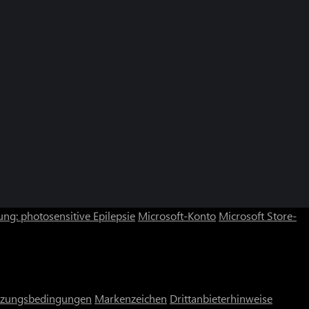
ng: photosensitive Epilepsie
Microsoft-Konto
Microsoft Store-
zungsbedingungen
Markenzeichen
Drittanbieterhinweise