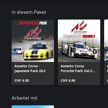
- Nissan GT-R R34 Skyline V-Spec
In diesem Paket
Die Porsche DLCs werden über zwanzig klassische Rennwagen au
Marke umfassen. Manche Zusatzinhalte werden unabhängig vom Se
sein. Achte daher bitte darauf, dass du Inhalte nicht zweimal kauf
(einschließlich potentieller Mehrfachkäufe von Zusatzinhalten un
nicht erstattbar.
Assetto Corsa -
Assetto Corsa
Japanese Pack DLC
Porsche Pack Vol.2
DLC
CHF 4.50
CHF 6.90
Arbeitet mit