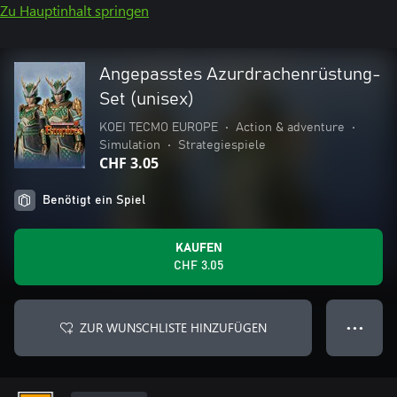
Zu Hauptinhalt springen
Angepasstes Azurdrachenrüstung-
Set (unisex)
KOEI TECMO EUROPE
•
Action & adventure
•
Simulation
•
Strategiespiele
CHF 3.05
Benötigt ein Spiel
KAUFEN
CHF 3.05
ZUR WUNSCHLISTE HINZUFÜGEN
● ● ●