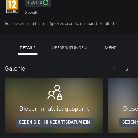
PEGI 12
Gewalt
Für diesen Inhalt ist ein Spiel erforderlich (separat erhältlich).
DETAILS
ÜBERPRÜFUNGEN
MEHR
Galerie
Dieser Inhalt ist gesperrt
Diese
GEBEN SIE IHR GEBURTSDATUM EIN
GEBEN 