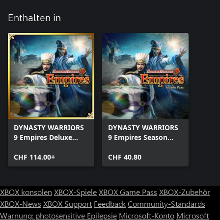
Enthalten in
DYNASTY WARRIORS
DYNASTY WARRIORS
9 Empires Deluxe
9 Empires Season
Edition
Pass
CHF 114.00+
CHF 40.80
XBOX konsolen
XBOX-Spiele
XBOX Game Pass
XBOX-Zubehör
XBOX-News
XBOX Support
Feedback
Community-Standards
Warnung: photosensitive Epilepsie
Microsoft-Konto
Microsoft