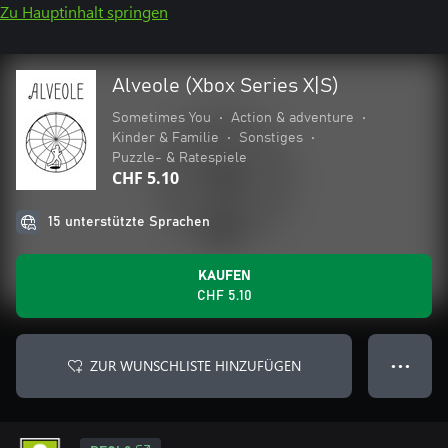
Zu Hauptinhalt springen
Alveole (Xbox Series X|S)
Sometimes You
•
Action & adventure
•
Kinder & Familie
•
Sonstiges
•
Puzzle- & Ratespiele
CHF 5.10
15 unterstützte Sprachen
KAUFEN
CHF 5.10
ZUR WUNSCHLISTE HINZUFÜGEN
● ● ●