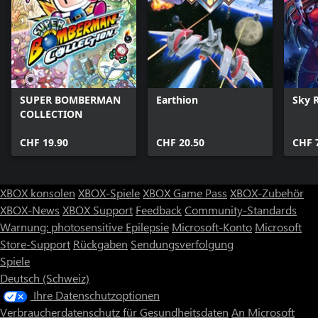
Krieg ist gefährlich, doch du bist nicht allein! Du kannst mit bis zu
drei Freunden in epischen 4-Spieler Co-Op Schlachten spielen.
SUPER BOMBERMAN
Earthion
Sky 
COLLECTION
CHF 19.90
CHF 20.50
CHF 
XBOX konsolen
XBOX-Spiele
XBOX Game Pass
XBOX-Zubehör
XBOX-News
XBOX Support
Feedback
Community-Standards
Warnung: photosensitive Epilepsie
Microsoft-Konto
Microsoft
Store-Support
Rückgaben
Sendungsverfolgung
Spiele
Deutsch (Schweiz)
Ihre Datenschutzoptionen
Verbraucherdatenschutz für Gesundheitsdaten
An Microsoft