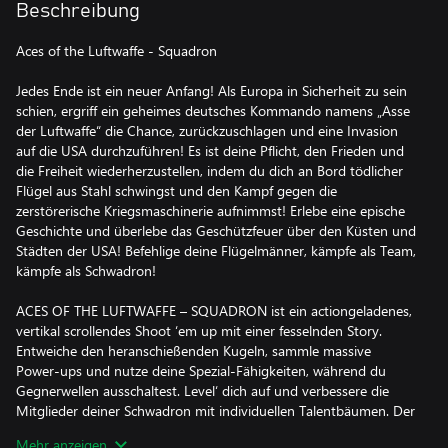
Beschreibung
Aces of the Luftwaffe - Squadron
Jedes Ende ist ein neuer Anfang! Als Europa in Sicherheit zu sein
schien, ergriff ein geheimes deutsches Kommando namens „Asse
der Luftwaffe“ die Chance, zurückzuschlagen und eine Invasion
auf die USA durchzuführen! Es ist deine Pflicht, den Frieden und
die Freiheit wiederherzustellen, indem du dich an Bord tödlicher
Flügel aus Stahl schwingst und den Kampf gegen die
zerstörerische Kriegsmaschinerie aufnimmst! Erlebe eine epische
Geschichte und überlebe das Geschützfeuer über den Küsten und
Städten der USA! Befehlige deine Flügelmänner, kämpfe als Team,
kämpfe als Schwadron!
ACES OF THE LUFTWAFFE – SQUADRON ist ein actiongeladenes,
vertikal scrollendes Shoot ‘em up mit einer fesselnden Story.
Entweiche den heranschießenden Kugeln, sammle massive
Power-ups und nutze deine Spezial-Fähigkeiten, während du
Gegnerwellen ausschaltest. Level‘ dich auf und verbessere die
Mitglieder deiner Schwadron mit individuellen Talentbäumen. Der
Krieg ist gefährlich, doch du bist nicht allein! Du kannst mit bis zu
Mehr anzeigen