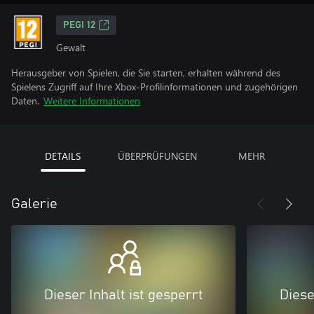
PEGI 12
Gewalt
Herausgeber von Spielen, die Sie starten, erhalten während des
Spielens Zugriff auf Ihre Xbox-Profilinformationen und zugehörigen
Daten.
Weitere Informationen
DETAILS
ÜBERPRÜFUNGEN
MEHR
Galerie
Dieser Inhalt ist gesperrt
Diese