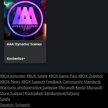
AAA Dynamic Scenes
Kostenlos+
XBOX konsolen
XBOX-Spiele
XBOX Game Pass
XBOX-Zubehör
XBOX-News
XBOX Support
Feedback
Community-Standards
Warnung: photosensitive Epilepsie
Microsoft-Konto
Microsoft
Store-Support
Rückgaben
Sendungsverfolgung
Spiele
Deutsch (Schweiz)