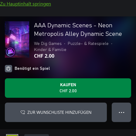
Zu Hauptinhalt springen
AAA Dynamic Scenes - Neon
Metropolis Alley Dynamic Scene
We Dig Games
•
Puzzle- & Ratespiele
•
Kinder & Familie
CHF 2.00
Benötigt ein Spiel
KAUFEN
CHF 2.00
ZUR WUNSCHLISTE HINZUFÜGEN
● ● ●