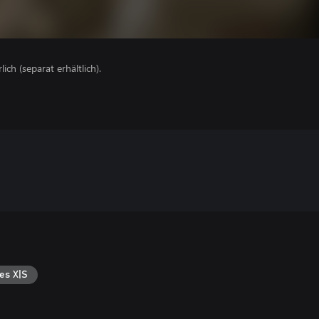
lich (separat erhältlich).
es X|S