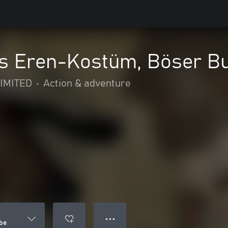
es Eren-Kostüm, Böser B
IMITED
•
Action & adventure
● ● ●
be