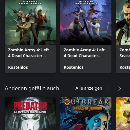
Zombie Army 4: Left
Zombie Army 4: Left
Zomb
4 Dead Character
4 Dead Character
Seas
Pack 1
Pack 2
Kostenlos
Kostenlos
Kost
Alle anzeigen
Anderen gefällt auch