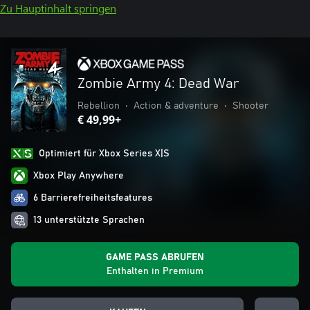
Zu Hauptinhalt springen
Zombie Army 4: Dead War
Rebellion
•
Action & adventure
•
Shooter
€ 49,99+
Optimiert für Xbox Series X|S
Xbox Play Anywhere
6 Barrierefreiheitsfeatures
13 unterstützte Sprachen
GAME PASS ABRUFEN
Enthalten in Premium