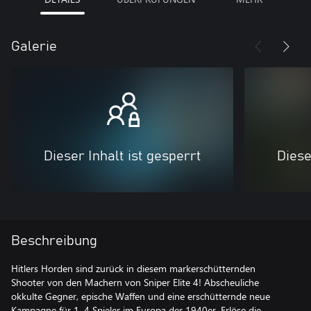
Galerie
Dieser Inhalt ist gesperrt
Diese
Beschreibung
Hitlers Horden sind zurück in diesem markerschütternden
Shooter von den Machern von Sniper Elite 4! Abscheuliche
okkulte Gegner, epische Waffen und eine erschütternde neue
Kampagne für 1–4 Spieler im Europa der 1940er. Erlöse die