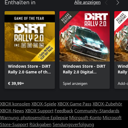
Alle anzeigen
Enthalten in
Windows Store - DiRT
Windows Store - DiRT
Wind
Rally 2.0 Game of the
Rally 2.0 Digital
Rally
Year Edition
Deluxe Edition
Cont
€ 39,99+
Spiel anzeigen
Add-o
XBOX konsolen
XBOX-Spiele
XBOX Game Pass
XBOX-Zubehör
XBOX-News
XBOX Support
Feedback
Community-Standards
Warnung: photosensitive Epilepsie
Microsoft-Konto
Microsoft
Store-Support
Rückgaben
Sendungsverfolgung