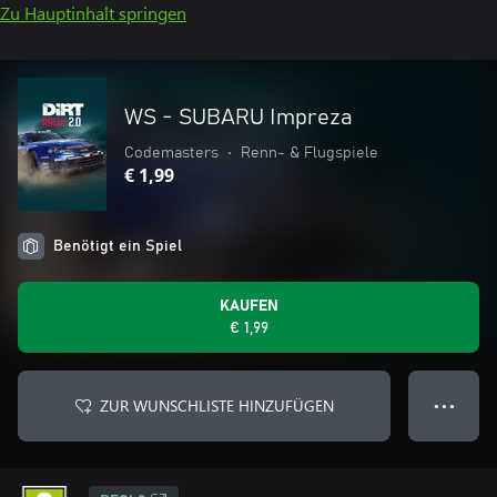
Zu Hauptinhalt springen
WS - SUBARU Impreza
Codemasters
•
Renn- & Flugspiele
€ 1,99
Benötigt ein Spiel
KAUFEN
€ 1,99
ZUR WUNSCHLISTE HINZUFÜGEN
● ● ●