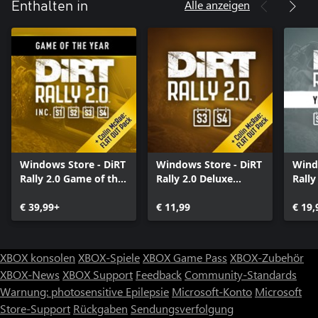
Alle anzeigen
Enthalten in
Windows Store - DiRT
Windows Store - DiRT
Wind
Rally 2.0 Game of the
Rally 2.0 Deluxe
Rally
Year Edition
Content Pack 2.0
Pass
€ 39,99+
(Seasons 3 and 4)
€ 11,99
€ 19,
XBOX konsolen
XBOX-Spiele
XBOX Game Pass
XBOX-Zubehör
XBOX-News
XBOX Support
Feedback
Community-Standards
Warnung: photosensitive Epilepsie
Microsoft-Konto
Microsoft
Store-Support
Rückgaben
Sendungsverfolgung