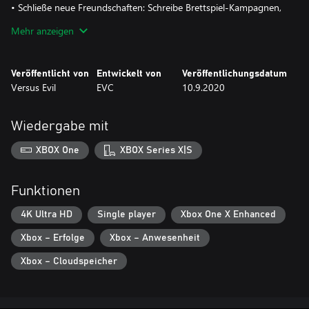
• Schließe neue Freundschaften: Schreibe Brettspiel-Kampagnen,
um Mitschülern mit ihren Problemen zu helfen und entdecke
Mehr anzeigen
dabei ihre Fantasy-Persönlichkeit.
Veröffentlicht von
Entwickelt von
Veröffentlichungsdatum
Versus Evil
EVC
10.9.2020
Wiedergabe mit
XBOX One
XBOX Series X|S
Funktionen
4K Ultra HD
Single player
Xbox One X Enhanced
Xbox – Erfolge
Xbox – Anwesenheit
Xbox – Cloudspeicher