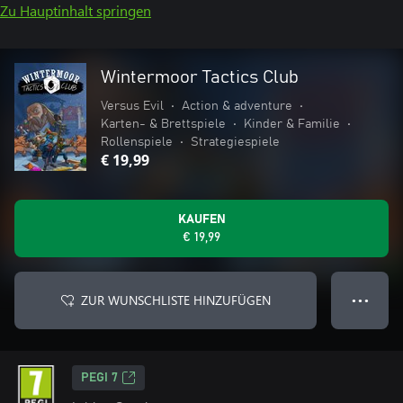
Zu Hauptinhalt springen
Wintermoor Tactics Club
Versus Evil
•
Action & adventure
•
Karten- & Brettspiele
•
Kinder & Familie
•
Rollenspiele
•
Strategiespiele
€ 19,99
KAUFEN
€ 19,99
ZUR WUNSCHLISTE HINZUFÜGEN
● ● ●
PEGI 7