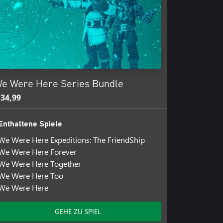
e Were Here Series Bundle
 34,99
Enthaltene Spiele
We Were Here Expeditions: The FriendShip
We Were Here Forever
We Were Here Together
We Were Here Too
We Were Here
GEHE ZU SPIEL