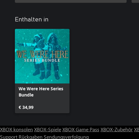
Enthalten in
We Were Here Series
Bundle
€ 34,99
XBOX konsolen
XBOX-Spiele
XBOX Game Pass
XBOX-Zubehör
X
Support
Rückgaben
Sendungsverfolgung