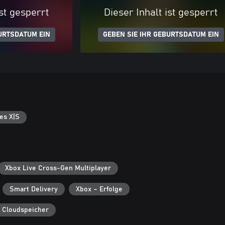
ist gesperrt
Dieser Inhalt ist gesperrt
URTSDATUM EIN
GEBEN SIE IHR GEBURTSDATUM EIN
es X|S
Xbox Live Cross-Gen Multiplayer
Smart Delivery
Xbox – Erfolge
 Cloudspeicher