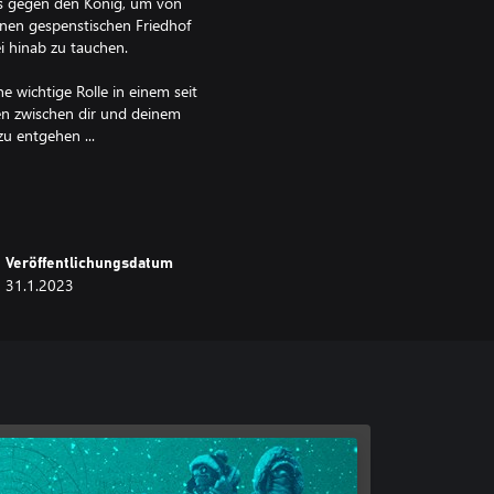
s gegen den König, um von
nen gespenstischen Friedhof
i hinab zu tauchen.
e wichtige Rolle in einem seit
en zwischen dir und deinem
zu entgehen ...
rden. Beide Spieler brauchen
netverbindung.
Veröffentlichungsdatum
Here Too, We Were Here Together,
31.1.2023
hip!