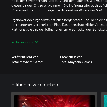
Rock, der Bewohner von Rockbury und der Pläne des Widerstand
diesem eisigen Ort zu entkommen. Die Hoffnung wird euch auf ei
führen und euch dazu bringen, in die dunklen Wasser der Gießere
Irgendwer oder irgendwas hat euch hergebracht, und ihr spielt ein
Jahrhunderten vorbereiteten Plan. Das unerschütterliche Vertrau
Partner ist die einzige Hoffnung, einem erschreckenden Schicksal 
BITTE BEACHTE: Dieses Spiel kann nur im Koop-Modus gespielt we
Mehr anzeigen
dafür ein funktionierendes, kompatibles Mikrofon und eine Inter
SPIELE MEHR WE WERE HERE-SPIELE!
Veröffentlicht von
Entwickelt von
Hast du jedes Spiel der Serie gespielt? We Were Here, We Were 
Total Mayhem Games
Total Mayhem Games
We Were Here Forever, & We Were Here Expeditions: The FriendS
Editionen vergleichen