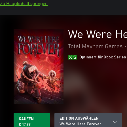
Zu Hauptinhalt springen
We Were He
Total Mayhem Games
•
Optimiert für Xbox Series
EDITION AUSWÄHLEN
KAUFEN
We Were Here Forever
€ 17,99