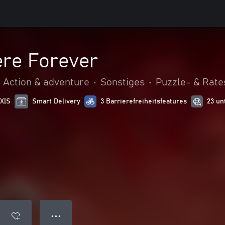
re Forever
Action & adventure
•
Sonstiges
•
Puzzle- & Rate
 X|S
Smart Delivery
3 Barrierefreiheitsfeatures
23 un
● ● ●