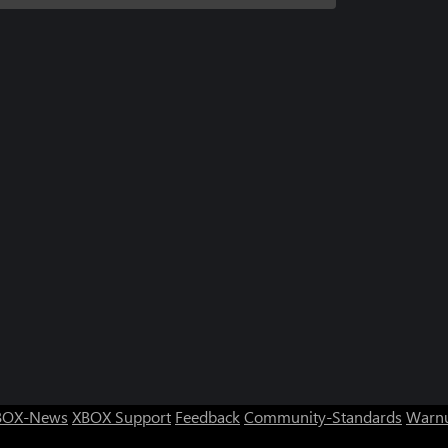
BOX-News
XBOX Support
Feedback
Community-Standards
Warnu