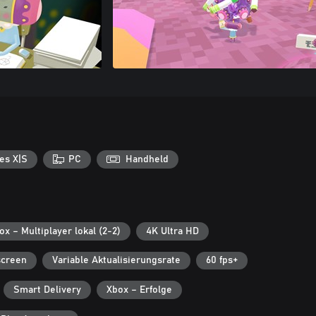
es X|S
PC
Handheld
ox – Multiplayer lokal (2-2)
4K Ultra HD
screen
Variable Aktualisierungsrate
60 fps+
Smart Delivery
Xbox – Erfolge