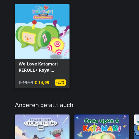
We Love Katamari
REROLL+ Royal
Reverie - Katamari
Damacy Series Music
€ 19,99
€ 14,99
-25%
Bundle
Anderen gefällt auch