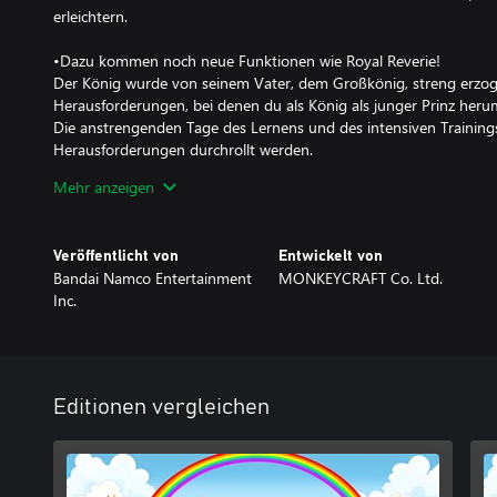
erleichtern.
•Dazu kommen noch neue Funktionen wie Royal Reverie!
Der König wurde von seinem Vater, dem Großkönig, streng erzoge
Herausforderungen, bei denen du als König als junger Prinz herum
Die anstrengenden Tage des Lernens und des intensiven Trainin
Herausforderungen durchrollt werden.
Wird der junge König die schwierigen Herausforderungen meiste
Mehr anzeigen
Außerdem gibt es jetzt einen Selfie-Modus, mit dem der Prinz u
beim Rollen durch die Level schnell ein Foto machen können!
Veröffentlicht von
Entwickelt von
•Ein einfaches, aber trotzdem tiefgründiges Spiel!
Bandai Namco Entertainment
MONKEYCRAFT Co. Ltd.
Rolle mit dem Katamari Objekte auf und rolle ihn so größer.
Inc.
Du kannst wirklich alles aufrollen, von Büroklammern und Snack
und Gebäude in der Stadt bis hin zu Lebewesen wie Menschen un
fertig ist, verwandelt er sich in einen Stern und erstrahlt den Nac
Du kannst nichts aufrollen, was größer ist als dein Katamari. Des
überlegen, in welcher Reihenfolge du die Sachen im Level aufrollst
Editionen vergleichen
* Dieses Produkt basiert auf dem Spiel We Love Katamari Damacy
Plattform veröffentlicht wurde. Manche Spezifikationen unterschei