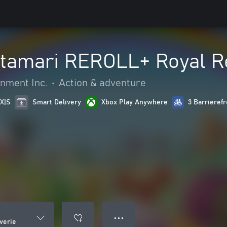
tamari REROLL+ Royal R
nment Inc.
•
Action & adventure
 X|S
Smart Delivery
Xbox Play Anywhere
3 Barrierefr
● ● ●
verie