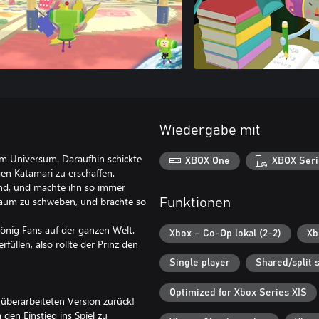
Wiedergabe mit
im Universum. Daraufhin schickte
XBOX One
XBOX Seri
gen Katamari zu erschaffen.
fand, und machte ihn so immer
raum zu schweben, und brachte so
Funktionen
önig Fans auf der ganzen Welt.
Xbox – Co-Op lokal (2-2)
Xb
füllen, also rollte der Prinz den
Single player
Shared/split 
Optimized for Xbox Series X|S
 überarbeiteten Version zurück!
den Einstieg ins Spiel zu