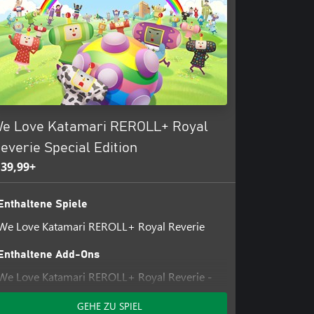
e Love Katamari REROLL+ Royal
everie Special Edition
 39,99+
Enthaltene Spiele
We Love Katamari REROLL+ Royal Reverie
Enthaltene Add-Ons
We Love Katamari REROLL+ Royal Reverie -
Katamari Damacy Series Music Bundle
GEHE ZU SPIEL
We Love Katamari REROLL+ Royal Reverie -