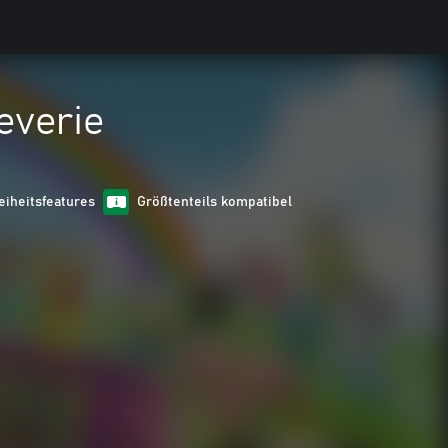
everie
eiheitsfeatures
Größtenteils kompatibel