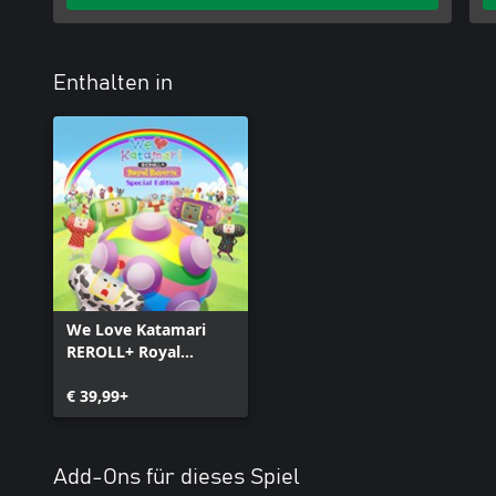
Enthalten in
We Love Katamari
REROLL+ Royal
Reverie Special
Edition
€ 39,99+
Add-Ons für dieses Spiel