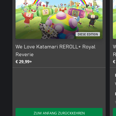
DIESE EDITION
We Love Katamari REROLL+ Royal
W
Reverie
R
€ 29,99+
€
ZUM ANFANG ZURÜCKKEHREN