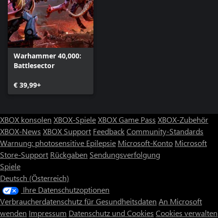
Warhammer 40,000:
Battlesector
€ 39,99+
XBOX konsolen
XBOX-Spiele
XBOX Game Pass
XBOX-Zubehör
XBOX-News
XBOX Support
Feedback
Community-Standards
Warnung: photosensitive Epilepsie
Microsoft-Konto
Microsoft
Store-Support
Rückgaben
Sendungsverfolgung
Spiele
Deutsch (Österreich)
Ihre Datenschutzoptionen
Verbraucherdatenschutz für Gesundheitsdaten
An Microsoft
wenden
Impressum
Datenschutz und Cookies
Cookies verwalten