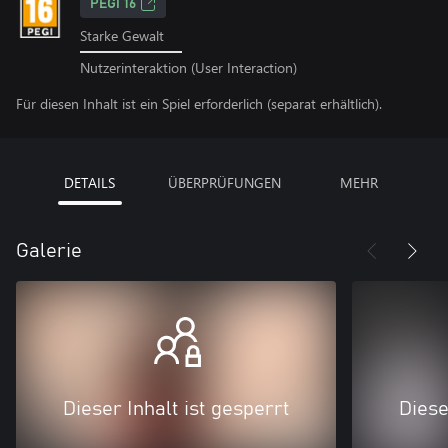
PEGI 16
Starke Gewalt
Nutzerinteraktion (User Interaction)
Für diesen Inhalt ist ein Spiel erforderlich (separat erhältlich).
DETAILS
ÜBERPRÜFUNGEN
MEHR
Galerie
Dieser Inhalt ist gesperrt
Diese