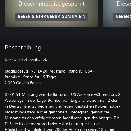
Dieser Inhalt ist gesperrt
Diese
GEBEN SIE IHR GEBURTSDATUM EIN
GEBEN 
Beschreibung
Dieses paket beinhaltet:
Jagdflugzeug P-51D-20 'Mustang' (Rang IV, USA);
Premium-Konto fur 15 Tage;
2.000 Golden Eagles.
Die P-51 Mustang war die Ikone der US Air Force während des 2.
Weltkriegs. In der Lage, Bomber von England bis zu ihren Zielen
in Deutschland zu begleiten und jedem deutschen Kolbenmotor-
Jäger mindestens auf Augenhöhe zu begegnen, gehört die
Mustang zu den erfolgreichsten Jagdflugzeugen des Krieges. Die
D-Serie ist die meistproduzierte Ausführung mit einer
Höchstgeschwindigkeit von 700 km/h. Zu den sechs 12,7-mm-