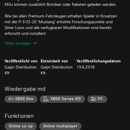
MGs können zusätzlich Bomben oder Raketen geladen werden.
Wie bei allen Premium-Fahrzeugen erhalten Spieler in Einsatzen
mit der P-51D-20 'Mustang' erhohte Forschungspunkte und
Silver Lions und alle verfugbaren Modifikationen sind bereits
erforscht und installiert.
Mehr anzeigen
Mit einem Premium-Konto (das auch im Spiel mit Golden Eagles
erworben werden kann) verdienen Spieler fur einen bestimmten
Zeitraum in Tagen zusatzliche Forschungspunkte und Silver Lions.
Veröffentlicht von
Entwickelt von
Veröffentlichungsdatum
Wird gleichzeitig ein Premium-Fahrzeug verwendet, addieren sich
Gaijin Distribution
Gaijin Distribution
19.6.2018
die Boni.
Kft
Kft
Hinweis! Eine Vergütung ist nicht möglich, wenn Sie 2
verschiedene Pakete kaufen, die das selbe Fahrzeug beinhalten
Wiedergabe mit
oder sie das enthaltene Fahrzeug schon besitzen!
XBOX One
XBOX Series X|S
PC
Funktionen
Online co-op
Online multiplayer