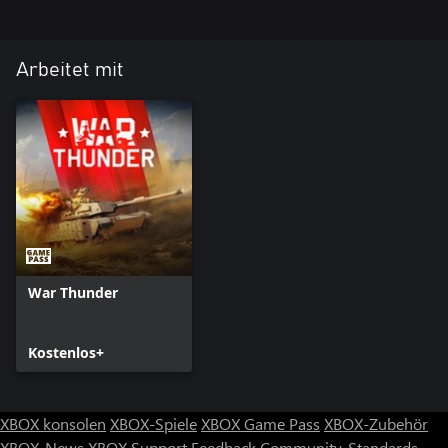
Arbeitet mit
War Thunder
Kostenlos+
XBOX konsolen
XBOX-Spiele
XBOX Game Pass
XBOX-Zubehör
XBOX-News
XBOX Support
Feedback
Community-Standards