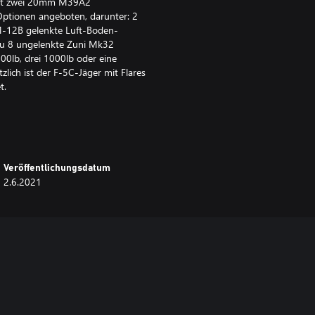
 mit zwei 20mm M39A2
Optionen angeboten, darunter: 2
GM-12B gelenkte Luft-Boden-
zu 8 ungelenkte Zuni Mk32
500lb, drei 1000lb oder eine
ich ist der F-5C-Jäger mit Flares
t.
te und Silver Lions für jeden
ausgestattet.
 erworben werden kann) verdienen
Veröffentlichungsdatum
hungspunkte und Silver Lions.
2.6.2021
die Boni.