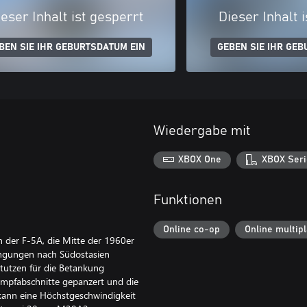
eser Inhalt ist gesperrt
Dieser Inhalt 
BEN SIE IHR GEBURTSDATUM EIN
GEBEN SIE IHR GEB
Wiedergabe mit
XBOX One
XBOX Seri
Funktionen
Online co-op
Online multip
n der F-5A, die Mitte der 1960er
ingungen nach Südostasien
tutzen für die Betankung
mpfabschnitte gepanzert und die
kann eine Höchstgeschwindigkeit