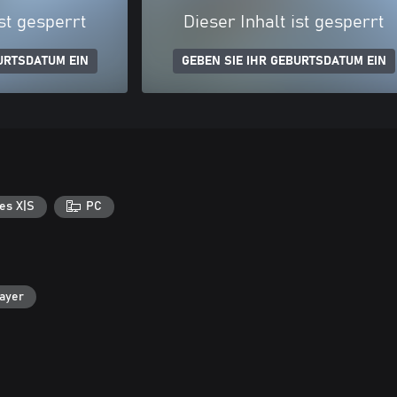
ist gesperrt
Dieser Inhalt ist gesperrt
URTSDATUM EIN
GEBEN SIE IHR GEBURTSDATUM EIN
es X|S
PC
layer