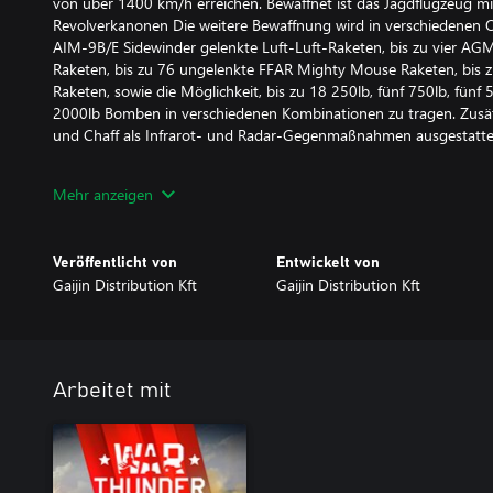
von über 1400 km/h erreichen. Bewaffnet ist das Jagdflugzeug
Revolverkanonen Die weitere Bewaffnung wird in verschiedenen 
AIM-9B/E Sidewinder gelenkte Luft-Luft-Raketen, bis zu vier A
Raketen, bis zu 76 ungelenkte FFAR Mighty Mouse Raketen, bis 
Raketen, sowie die Möglichkeit, bis zu 18 250lb, fünf 750lb, fünf 
2000lb Bomben in verschiedenen Kombinationen zu tragen. Zusätzl
und Chaff als Infrarot- und Radar-Gegenmaßnahmen ausgestatte
Alle Premium-Fahrzeugen erlauben Ihnen, erhöhte Forschungspunk
Mehr anzeigen
Kampf zu verdienen und ist mit allen verfügbaren Modifikationen 
Mit einem Premium-Konto (das auch im Spiel mit Golden Eagles
Veröffentlicht von
Entwickelt von
Spieler fur einen bestimmten Zeitraum in Tagen zusatzliche Forsc
Gaijin Distribution Kft
Gaijin Distribution Kft
Wird gleichzeitig ein Premium-Fahrzeug verwendet, addieren sich 
Arbeitet mit