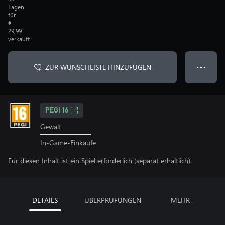
Tagen
für
€
29,99
verkauft
ZUR WUNSCHLISTE HINZUFÜGEN
● ● ●
PEGI 16
Gewalt
In-Game-Einkäufe
Für diesen Inhalt ist ein Spiel erforderlich (separat erhältlich).
DETAILS
ÜBERPRÜFUNGEN
MEHR