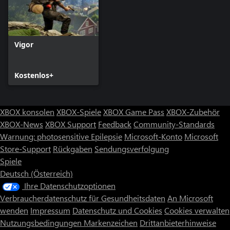
Vigor
Kostenlos+
XBOX konsolen
XBOX-Spiele
XBOX Game Pass
XBOX-Zubehör
XBOX-News
XBOX Support
Feedback
Community-Standards
Warnung: photosensitive Epilepsie
Microsoft-Konto
Microsoft
Store-Support
Rückgaben
Sendungsverfolgung
Spiele
Deutsch (Österreich)
Ihre Datenschutzoptionen
Verbraucherdatenschutz für Gesundheitsdaten
An Microsoft
wenden
Impressum
Datenschutz und Cookies
Cookies verwalten
Nutzungsbedingungen
Markenzeichen
Drittanbieterhinweise