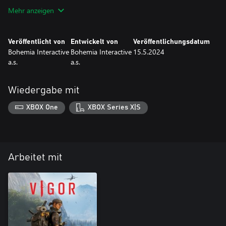
Mehr anzeigen
Dieses Paket kann nur einmal pro Account gekauft werden und
ist nur für begrenzte Zeit erhältlich.
Veröffentlicht von
Entwickelt von
Veröffentlichungsdatum
Bohemia Interactive
Bohemia Interactive
15.5.2024
a.s.
a.s.
Wiedergabe mit
XBOX One
XBOX Series X|S
Arbeitet mit