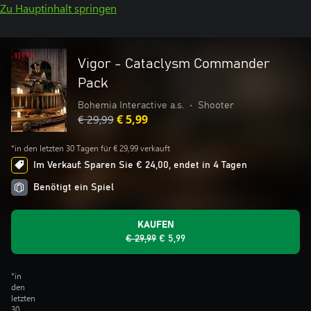
Zu Hauptinhalt springen
Vigor - Cataclysm Commander
Pack
Bohemia Interactive a.s.
•
Shooter
€ 29,99
€ 5,99
*in den letzten 30 Tagen für € 29,99 verkauft
Im Verkauf: Sparen Sie € 24,00, endet in 4 Tagen
Benötigt ein Spiel
KAUFEN
€ 29,99
€ 5,99
*in
den
letzten
30