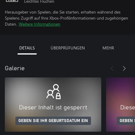
Leichtes Fluchen
Herausgeber von Spielen, die Sie starten, erhalten während des
Spielens Zugriff auf Ihre Xbox-Profilinformationen und zugehörigen
Daten.
Weitere Informationen
DETAILS
ÜBERPRÜFUNGEN
MEHR
Galerie
Dieser Inhalt ist gesperrt
Diese
GEBEN SIE IHR GEBURTSDATUM EIN
GEBEN 