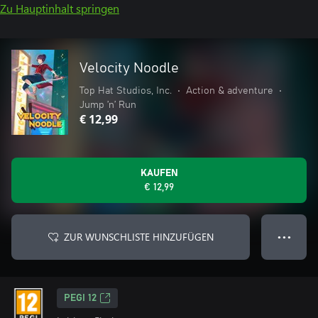
Zu Hauptinhalt springen
Velocity Noodle
Top Hat Studios, Inc.
•
Action & adventure
•
Jump ’n’ Run
€ 12,99
KAUFEN
€ 12,99
ZUR WUNSCHLISTE HINZUFÜGEN
● ● ●
PEGI 12