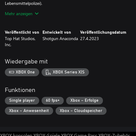
Lebensmittelpolizei).
Mehr anzeigen
MEISTERE DEIN SPIEL – ERHALTE AUSZEICHNUNGEN
Je schneller du fährst, desto mehr hilfst du deinem kleinen
Nudelstand. Brechen Sie Rekorde und erhalten Sie glänzende
Veröffentlicht von
Entwickelt von
Veröffentlichungsdatum
Auszeichnungen. Wer weiß, vielleicht werden noch mehr
Top Hat Studios,
Shotgun Anaconda
27.4.2023
Gegenstände freigeschaltet! Finden Sie außerdem versteckte
Inc.
Routen und meistern Sie die Bewegung für Boni.
HUND
Wiedergabe mit
Du kannst den Hund streicheln. Das ist alles.
Kaufe deine Nudeln noch heute und genieße sie!
XBOX One
XBOX Series X|S
Funktionen
Single player
60 fps+
Xbox – Erfolge
Xbox – Anwesenheit
Xbox – Cloudspeicher
XBOX konsolen
XBOX-Spiele
XBOX Game Pass
XBOX-Zubehör