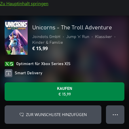
Zu Hauptinhalt springen
Unicorns - The Troll Adventure
Joindots GmbH
•
Jump ’n’ Run
•
Klassiker
•
Kinder & Familie
€ 15,99
Optimiert für Xbox Series X|S
Smart Delivery
KAUFEN
€ 15,99
ZUR WUNSCHLISTE HINZUFÜGEN
● ● ●