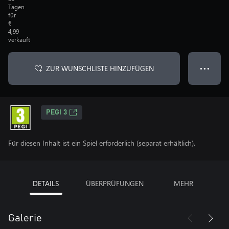
Tagen
für
€
4,99
verkauft
ZUR WUNSCHLISTE HINZUFÜGEN
● ● ●
PEGI 3
Für diesen Inhalt ist ein Spiel erforderlich (separat erhältlich).
DETAILS
ÜBERPRÜFUNGEN
MEHR
Galerie