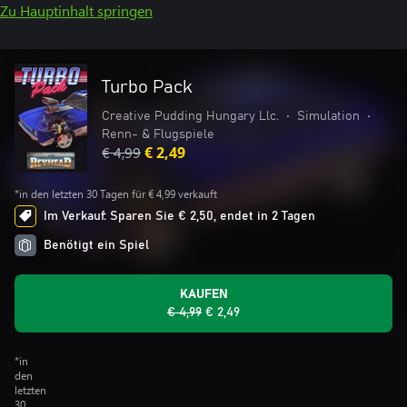
Zu Hauptinhalt springen
Turbo Pack
Creative Pudding Hungary Llc.
•
Simulation
•
Renn- & Flugspiele
€ 4,99
€ 2,49
*in den letzten 30 Tagen für € 4,99 verkauft
Im Verkauf: Sparen Sie € 2,50, endet in 2 Tagen
Benötigt ein Spiel
KAUFEN
€ 4,99
€ 2,49
*in
den
letzten
30