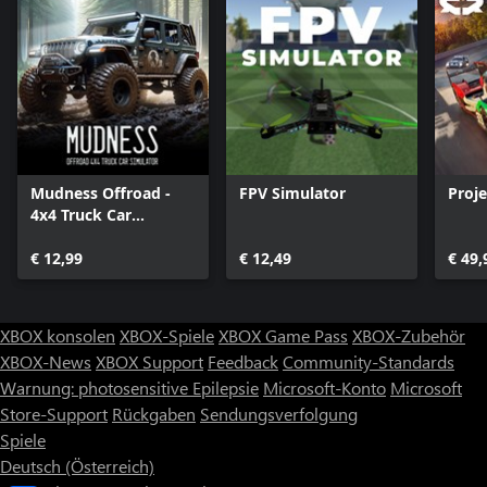
Mudness Offroad -
FPV Simulator
Proj
4x4 Truck Car
Simulator
€ 12,99
€ 12,49
€ 49,
XBOX konsolen
XBOX-Spiele
XBOX Game Pass
XBOX-Zubehör
XBOX-News
XBOX Support
Feedback
Community-Standards
Warnung: photosensitive Epilepsie
Microsoft-Konto
Microsoft
Store-Support
Rückgaben
Sendungsverfolgung
Spiele
Deutsch (Österreich)