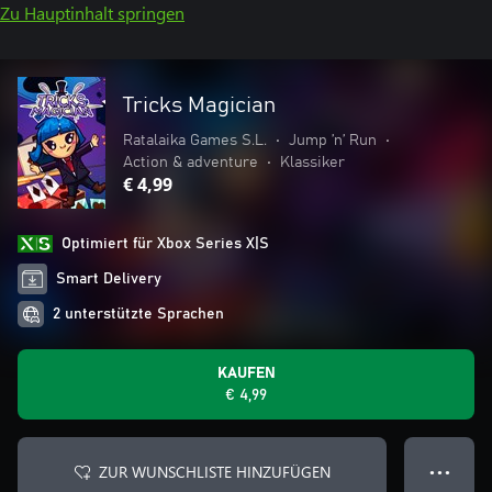
Zu Hauptinhalt springen
Tricks Magician
Ratalaika Games S.L.
•
Jump ’n’ Run
•
Action & adventure
•
Klassiker
€ 4,99
Optimiert für Xbox Series X|S
Smart Delivery
2 unterstützte Sprachen
KAUFEN
€ 4,99
ZUR WUNSCHLISTE HINZUFÜGEN
● ● ●