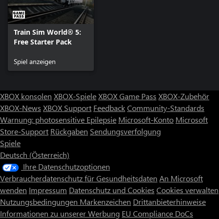
Train Sim World® 5:
Free Starter Pack
Spiel anzeigen
XBOX konsolen
XBOX-Spiele
XBOX Game Pass
XBOX-Zubehör
XBOX-News
XBOX Support
Feedback
Community-Standards
Warnung: photosensitive Epilepsie
Microsoft-Konto
Microsoft
Store-Support
Rückgaben
Sendungsverfolgung
Spiele
Deutsch (Österreich)
Ihre Datenschutzoptionen
Verbraucherdatenschutz für Gesundheitsdaten
An Microsoft
wenden
Impressum
Datenschutz und Cookies
Cookies verwalten
Nutzungsbedingungen
Markenzeichen
Drittanbieterhinweise
Informationen zu unserer Werbung
EU Compliance DoCs