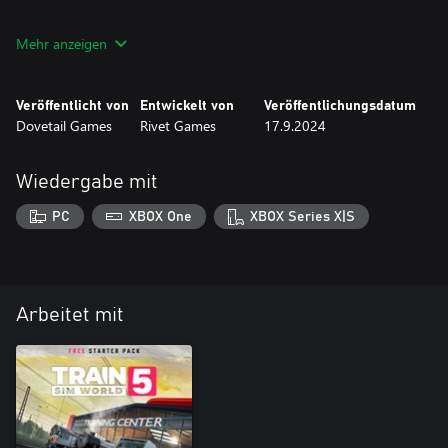
Steigen Sie ein in den modernen SBB RABe 523, die auf der
Mehr anzeigen
gesamten Strecke eingesetzt wird. Nutzen Sie die schnelle
Beschleunigung, den Fahrkomfort und die moderne ETCS-
Fahrzeugsignalisierung auf den verschiedenen Verbindungen
Veröffentlicht von
Entwickelt von
Veröffentlichungsdatum
zwischen Luzern und Sursee.
Dovetail Games
Rivet Games
17.9.2024
Wiedergabe mit
PC
XBOX One
XBOX Series X|S
Arbeitet mit