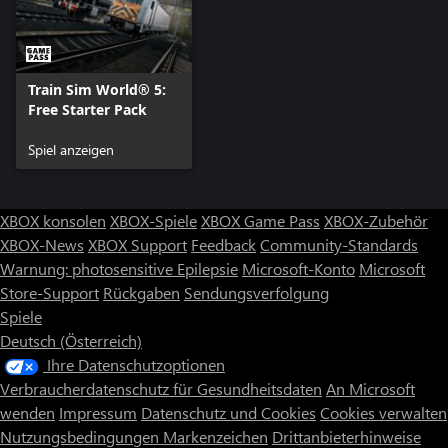
Train Sim World® 5:
Free Starter Pack
Spiel anzeigen
XBOX konsolen
XBOX-Spiele
XBOX Game Pass
XBOX-Zubehör
XBOX-News
XBOX Support
Feedback
Community-Standards
Warnung: photosensitive Epilepsie
Microsoft-Konto
Microsoft
Store-Support
Rückgaben
Sendungsverfolgung
Spiele
Deutsch (Österreich)
Ihre Datenschutzoptionen
Verbraucherdatenschutz für Gesundheitsdaten
An Microsoft
wenden
Impressum
Datenschutz und Cookies
Cookies verwalten
Nutzungsbedingungen
Markenzeichen
Drittanbieterhinweise