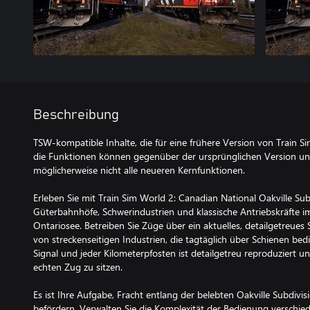
Beschreibung
TSW-kompatible Inhalte, die für eine frühere Version von Train S
die Funktionen können gegenüber der ursprünglichen Version un
möglicherweise nicht alle neueren Kernfunktionen.
Erleben Sie mit Train Sim World 2: Canadian National Oakville Sub
Güterbahnhöfe, Schwerindustrien und klassische Antriebskräft
Ontariosee. Betreiben Sie Züge über ein aktuelles, detailgetreues 
von streckenseitigen Industrien, die tagtäglich über Schienen bed
Signal und jeder Kilometerpfosten ist detailgetreu reproduziert u
echten Zug zu sitzen.
Es ist Ihre Aufgabe, Fracht entlang der belebten Oakville Subdivi
befördern. Verwalten Sie die Komplexität der Bedienung verschied