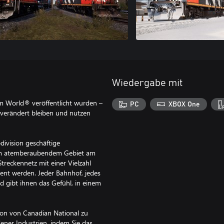
Wiedergabe mit
im World® veröffentlicht wurden –
PC
XBOX One
verändert bleiben und nutzen
division geschäftige
e im atemberaubendem Gebiet am
Streckennetz mit einer Vielzahl
ient werden. Jeder Bahnhof, jedes
nd gibt ihnen das Gefühl, in einem
sion von Canadian National zu
ener Industrien, indem Sie das