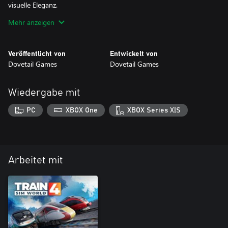
visuelle Eleganz.
Mehr anzeigen
Die MP36PH-3C debütiert auf dem Peninsula Corridor in
Verbindung mit doppelstöckigen Pendlerwagen, die perfekt für
die Expressverbindungen in der Bay Area geeignet sind.
Veröffentlicht von
Entwickelt von
Dovetail Games
Dovetail Games
Wiedergabe mit
PC
XBOX One
XBOX Series X|S
Arbeitet mit