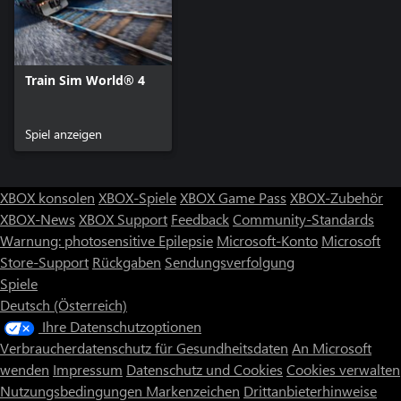
Train Sim World® 4
Spiel anzeigen
XBOX konsolen
XBOX-Spiele
XBOX Game Pass
XBOX-Zubehör
XBOX-News
XBOX Support
Feedback
Community-Standards
Warnung: photosensitive Epilepsie
Microsoft-Konto
Microsoft
Store-Support
Rückgaben
Sendungsverfolgung
Spiele
Deutsch (Österreich)
Ihre Datenschutzoptionen
Verbraucherdatenschutz für Gesundheitsdaten
An Microsoft
wenden
Impressum
Datenschutz und Cookies
Cookies verwalten
Nutzungsbedingungen
Markenzeichen
Drittanbieterhinweise